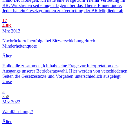
Hallo BR Kollegen, ich hätte eine Frage zum Thema Vertretung im
BR. Wir streiten seit einigen Tagen über das Thema Frauenquote.
Jeder hat ein Gesetzgefunden zur Vertretung der BR Mitglieder ab
17
4.8K
Mrz 2013
Nachrückerreihenfolge bei Sitzverschiebung durch
Minderheitenquote
Älter
Hallo alle zusammen, ich habe eine Frage zur Interpretation des
Ausgangs unserer Betriebsratswahl. Hier werden von verschiedenen
Seiten die Gesetzestexte und Vorgaben unterschiedlich ausgelegt.
Unse
3
358
Mrz 2022
Wahlfälschung-?
Älter