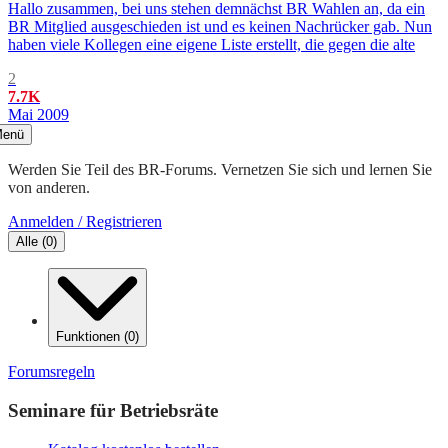
Hallo zusammen, bei uns stehen demnächst BR Wahlen an, da ein
BR Mitglied ausgeschieden ist und es keinen Nachrücker gab. Nun
haben viele Kollegen eine eigene Liste erstellt, die gegen die alte
2
7.7K
Mai 2009
enü
Werden Sie Teil des BR-Forums. Vernetzen Sie sich und lernen Sie
von anderen.
Anmelden / Registrieren
Alle
(
0
)
Funktionen
(
0
)
Forumsregeln
Seminare für Betriebsräte