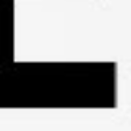
blockiert, damit kann man jeden Falls aufräumen.
Ein weiteres Vorurteil für Arbeitgeber ist: "Betriebsräte sind
unkündbar, die werde ich nie wieder los."
Grundsätzlich sind Betriebsräte ordentlich unkündbar, das ist im § 15
Kündigungsschutzgesetz so normiert, aber natürlich auch ein
Betriebsrat, der ein schweren Verhaltensverstoß begehen, kann
gekündigt werden, dann eben außerordentlich. Deswegen ist das kein
Freischein für einen Arbeitnehmer, wenn er jetzt Betriebsrat ist.
Ein weiteres Vorurteil, was kursiert, ist natürlich, dass Arbeitgeber
meinen, Betriebsräte sind lediglich und ausschließlich nur zum Wohl
der Arbeitnehmer da.
Dabei normiert der § 2 Betriebsverfassungsgesetz zwar das
Betriebsräte zum Wohl der Arbeitnehmer mit dem Arbeitgeber