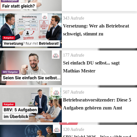
343
Aufrufe
Versetzung: Wer als Betriebsrat
schweigt, stimmt zu
177
Aufrufe
Sei einfach DU selbst... sagt
Mathias Mester
507
Aufrufe
Betriebsratsvorsitzender: Diese 5
Aufgaben gehören zum Amt
120
Aufrufe