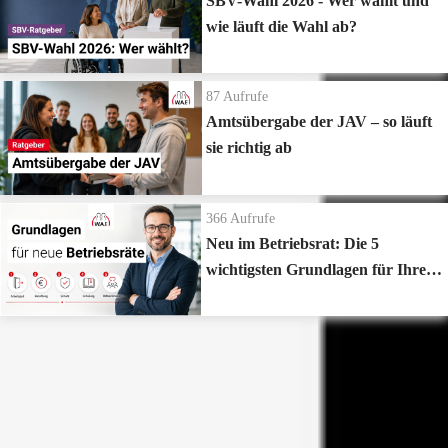
SBV-Wahl 2026 - Wer wählt und
wie läuft die Wahl ab?
87
Aufrufe
Amtsübergabe der JAV – so läuft
sie richtig ab
366
Aufrufe
Neu im Betriebsrat: Die 5
wichtigsten Grundlagen für Ihren
Start
Zur Playlist