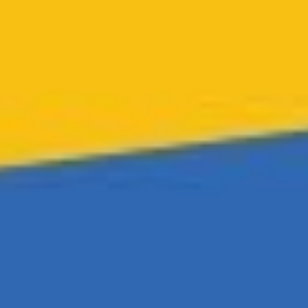
686
Aufrufe
| vor 4 Jahren
Stimmzettel bei mehrtägiger Betriebsratswahl - Worauf
ist zu achten?
Bei einer Wahl über mehrere Tage muss etwas sehr Wichtiges beachtet
werden. Was es dabei mit dem Klebestreifen auf sich hat, erklärt euch
Dr. Matthias Ferstl, Fachanwalt für Arbeitsrecht.
Exklusiver Tipp: Die Wahlhelfer-Software der W.A.F.
Ihr einfacher Weg zur rechtssicheren Betriebsratswahl 2022!
Jetzt kostenlos testen →
https://www.betriebsratswahl.de/wahlhelfer/
Weitere Informationen zum Thema