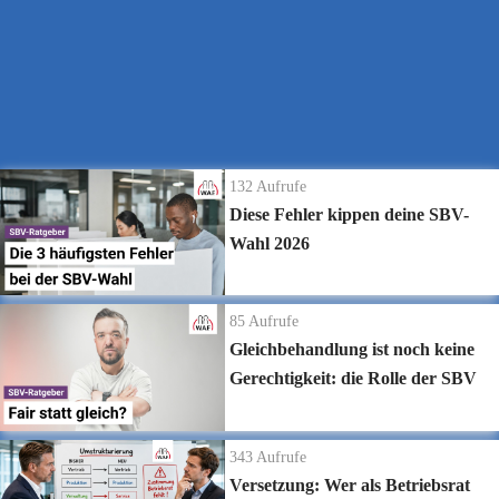
Alles rund um das Thema Betriebsratswahl 2022 →
https://www.betriebsratswahl.de/
Die neuesten Ratgeber Videos
132
Aufrufe
Diese Fehler kippen deine SBV-
Wahl 2026
85
Aufrufe
Gleichbehandlung ist noch keine
Gerechtigkeit: die Rolle der SBV
343
Aufrufe
Versetzung: Wer als Betriebsrat