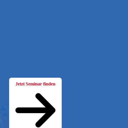
Fortbildung
Für Betriebsräte
Bei der W.A.F. erhalten Sie aktuelles und fachlich fundiertes
Wissen. Einfach und praxisnah aufbereitet.
Jetzt Seminar finden