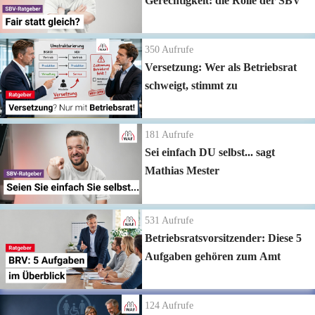
Gerechtigkeit: die Rolle der SBV
350
Aufrufe
Versetzung: Wer als Betriebsrat
schweigt, stimmt zu
181
Aufrufe
Sei einfach DU selbst... sagt
Mathias Mester
531
Aufrufe
Betriebsratsvorsitzender: Diese 5
Aufgaben gehören zum Amt
124
Aufrufe