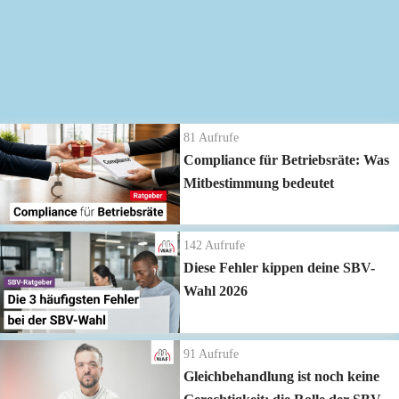
New Planet Betriebsrat →
https://www.waf-seminar.de/reisefuehrer
Die neuesten Ratgeber Videos
81
Aufrufe
Compliance für Betriebsräte: Was
Mitbestimmung bedeutet
142
Aufrufe
Diese Fehler kippen deine SBV-
Wahl 2026
91
Aufrufe
Gleichbehandlung ist noch keine