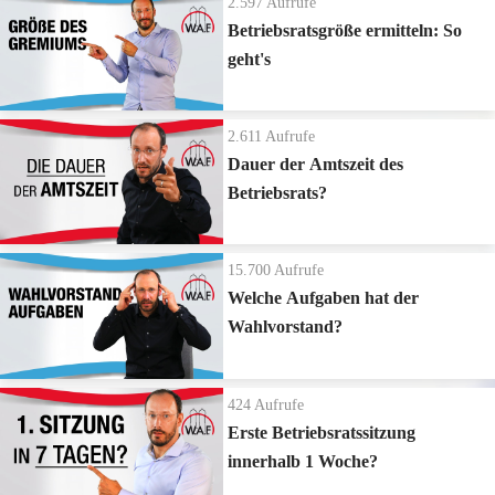
2.597
Aufrufe
Betriebsratsgröße ermitteln: So
geht's
2.611
Aufrufe
Dauer der Amtszeit des
Betriebsrats?
15.700
Aufrufe
Welche Aufgaben hat der
Wahlvorstand?
424
Aufrufe
Erste Betriebsratssitzung
innerhalb 1 Woche?