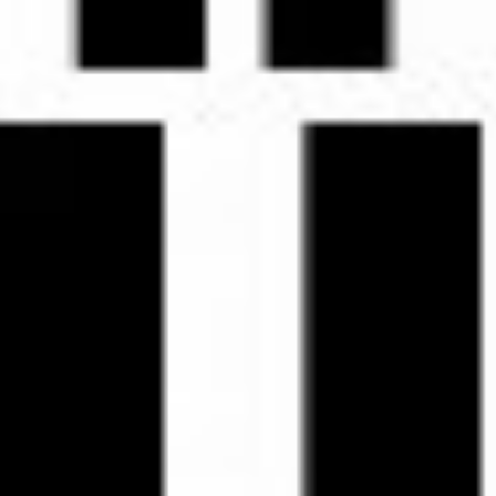
Dürfen Altersteilzeitler einen Betriebsrat wählen?
1.872
Aufrufe
| vor 9 Jahren
Dürfen Altersteilzeitler einen Betriebsrat wählen?
Warum könnte man hier eigentlich Zweifel haben?
Bei der Wahlberechtigung eines Altersteilzeit'lers?
Denn ein Altersteilzeit'ler kann ja wie jeder andere Teilzeit'ler auch
eigentlich doch so beschäftigt werden, dass sich nur seine tägliche