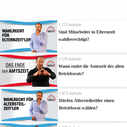
Altersteilzeit'ler auch Wahlrecht. Aber in der passiven Phase eben
genau nicht mehr. Sie dürfen nicht mehr wählen.
Betriebsratswahl - Grundlagen & Fachwissen
1.153
Aufrufe
Sind Mitarbeiter in Elternzeit
wahlberechtigt?
2.570
Aufrufe
Wann endet die Amtszeit des alten
Betriebsrats?
1.872
Aufrufe
Dürfen Altersteilzeitler einen
Betriebsrat wählen?