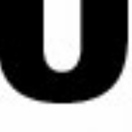
Arbeitszeit reduziert.
Und darf ein normaler Teilzeit'ler wählen?
Ja, das darf er. Das Störgefühl beim Altersteilzeit'ler kommt aber
woanders her. Denn viele Arbeitnehmer, die in Altersteilzeit arbeiten,
tun das gerade eben nicht in der Form, dass sie ihre tägliche Arbeitszeit
reduzieren. Vielmehr arbeiten sie im Blockmodell. Das heißt, sie
arbeiten beispielsweise die Hälfte der Jahre, die ihnen noch bis zum
Eintritt in den Ruhestand verbleibt in Vollzeit, bekommen dafür aber
weniger Geld. Im Gegenzug sind sie dann, in der zweiten Hälfte, von
Der entscheidende Dreh mit dem Wahlrecht der Altersteilzeit'ler liegt
ihrer Verpflichtung zur Arbeitsleistung freigestellt und bekommen aber
nun in dem Blockmodell begründet. Denn in der passiven Phase
dennoch das Gehalt weiterbezahlt. Dieses Modell heißt, wie gesagt,
verlieren die Altersteilzeit'ler ja ihre Anbindung an den Betrieb. Was
Blockmodell. Und es besteht aus dem ersten Block, der aktiven oder
im Betrieb also passiert, das interessiert Sie in aller Regel eben nur
Arbeitsphase und aus einem zweiten Block, der sogenannten passiven
noch weniger. Und aus diesem Umstand wird bei einem
Phase.
Altersteilzeit'ler, der im Blockmodell arbeitet auch genau so
Mehr
ansehen
differenziert. Solange die aktive Phase andauert, haben die