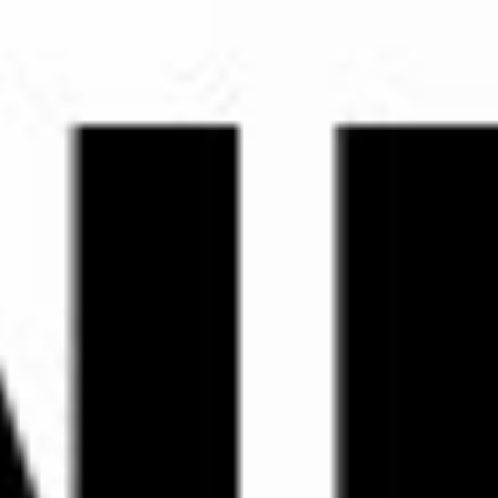
geblieben ist, dann gilt, es können mindestens drei wahlberechtigte
Arbeitnehmer oder aber einen Betrieb vertretene Gewerkschaft beim
Arbeitsgericht einen Antrag stellen und das Arbeitsgericht bestellt dann
einen Wahlvorstand.
Drittens:
Wiederum in der Situation, wenn der Betriebsrat bis acht Wochen vor
der Wahl untätig geblieben ist, dann gibt es zusätzlich auch diese
Möglichkeit. Dann können nämlich der Gesamtbetriebsrat, oder wenn
ein solcher nicht besteht, sogar der Konzernbetriebsrat den
Wahlvorstand bestellen.
Viertens:
Entsprechendes gilt, wenn kein Betriebsrat bestellt. Dann bestellt der
Gesamtbetriebsrat, oder falls ein solcher wiederum nicht bestehen