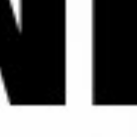
sollte, der Konzernbetriebsrat den Wahlvorstand.
Fünftens:
Besteht aber weder ein Gesamtbetriebsrat, noch ein
Konzernbetriebsrat, dann können mindestens drei wahlberechtigte
Arbeitnehmer oder aber einen Betrieb vertretene Gewerkschaft zu
einer Betriebsversammlung einladen, auf der dann die an der
Betriebsversammlung teilnehmenden Arbeitnehmer den Wahlvorstand
wählen.
Sechstens:
Wird dann trotz der Einladung zur Betriebsversammlung am langen
Ende doch kein Wahlvorstand gewählt, so bestellt ihn dann das
Arbeitsgericht auf Antrag von mindestens drei wahlberechtigten
Arbeitnehmern oder aber einer im Betrieb vertretenen Gewerkschaft.