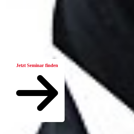
Fortbildung
Für Betriebsräte
Bei der W.A.F. erhalten Sie aktuelles und fachlich fundiertes
Wissen. Einfach und praxisnah aufbereitet.
Jetzt Seminar finden