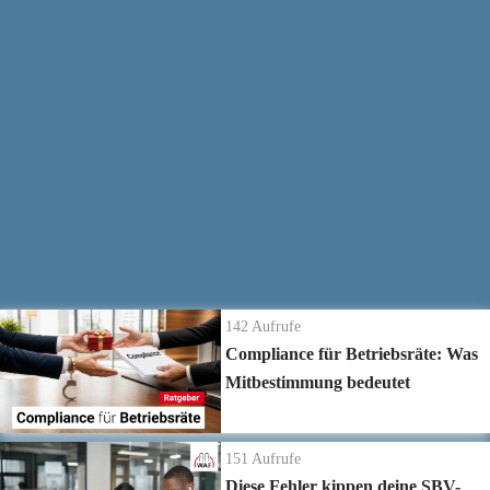
Vereinfachtes Wahlverfahren →
https://www.waf-seminar.de/br256
BR-Wahl außerhalb des regelmäßigen Wahlzeitraums →
Weitere Informationen zum Thema:
https://www.waf-seminar.de/on532
Alles rund um das Thema Betriebsratswahl 2026 →
https://www.betriebsratswahl.de/
Die neuesten Ratgeber Videos
142
Aufrufe
Compliance für Betriebsräte: Was
Mitbestimmung bedeutet
151
Aufrufe
Diese Fehler kippen deine SBV-