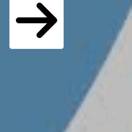
Seminare für Betriebsräte
Katalog kostenlos bestellen
Seminarübersicht
Unternehmen
Wer ist die W.A.F.
Jobs & Karriere
Presse
Service