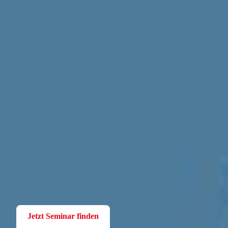
Fortbildung
Für Betriebsräte
Bei der W.A.F. erhalten Sie aktuelles und fachlich fundiertes
Wissen. Einfach und praxisnah aufbereitet.
Jetzt Seminar finden