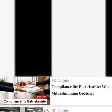
Arbeitnehmern somit das Recht, über die Gesetze zu wachen, über den
Angelegenheiten, wie Einstellung und Versetzung, Umgruppierung
Betriebsrat, und zu schauen, ob alles eingehalten wird, was zu Gunsten
oder auch bei Kündigungen ist der Betriebsrat zu beteiligen und ohne
der Arbeitnehmer erlassen wurde.
Beteiligung des Betriebsrats geht hier nichts. Auch bei wirtschaftlichen
Und all diese Rechte, und sind schließlich entscheidend, die ich hier
Angelegenheiten, über den Wirtschaftsausschuss oder generell bei
gerade aufgezählt habe, die hat ein Betrieb ohne Betriebsrat nicht. Also
Betriebsänderungen, Sozialplänen, ist der Betriebsrat
Arbeitnehmer, die keinen Betriebsrat auf die Beine gestellt haben,
beteiligungsberechtigt und verschafft den Arbeitnehmern so mehr
werden quasi dieser Rechte verlustig, beziehungsweise für die kommt
Schutzrechte. Er sorgt letztlich für faire Arbeitsbedingungen und
die Wahrnehmung dieser Rechte als einzelner Arbeitnehmer gar nicht
sichere Arbeitsplätze.
in Betracht, das sieht das Gesetz nicht vor. Insofern verschafft der
Mehr
ansehen
Betriebsrat allen Beschäftigten mehr Rechte. Deswegen ehrt eure
Betriebsräte.
Die neuesten Ratgeber Videos
142
Aufrufe
Compliance für Betriebsräte: Was
Mitbestimmung bedeutet
151
Aufrufe