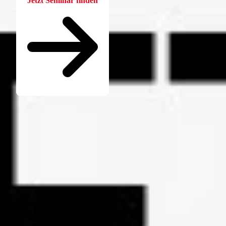
Jetzt Seminar finden
Seminare für Betriebsräte
Katalog kostenlos bestellen
Seminarübersicht
Unternehmen
Wer ist die W.A.F.
Jobs & Karriere
Presse