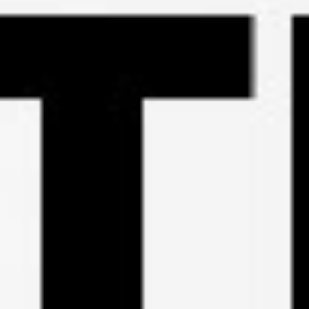
1.983
Aufrufe
| vor 9 Jahren
Betriebsrat - mehr Rechte für alle Beschäftigten
Der Betriebsrat hat zunächst erstmal als Gremium bestimmte Rechte,
Beteiligungsrechte gegenüber dem Arbeitgeber, und die einzelnen
Betriebsratsmitglieder haben auch weitergehende Rechte als normale
Arbeitnehmer.
Sie haben zum Beispiel besondere Schutzrechte, wie
Kündigungsschutz und Benachteiligungsverbot, aber sie haben auch
Ansprüche, wie einen Freistellungsanspruch für Betriebsratstätigkeit
oder eben einen Schulungsanspruch. Aber all diese weitergehenden
Rechte dienen letztlich nur dazu, den Beschäftigten mehr Rechte zu
verschaffen. Denn der Betriebsrat hat bei ganz vielen Dingen im
Betrieb mitzureden und bringt so Demokratie und Fairness ins
Im Übrigen ist der Betriebsrat zu beteiligen bei ganz vielen
Arbeitsleben.
Angelegenheiten, wie sozialen Dingen, wenn es um die Ordnung des
Betriebes geht oder um Arbeitszeitregelungen oder bei der Einführung
So ist er zum Beispiel Hüter über Recht und Gesetz und verschafft den
von technischen Einrichtungen, bei Urlaubsansprüchen. In personellen