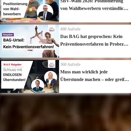
SBV-Wahl 2026: Positionierung
von Wahlbewerbern verständlich
erklärt
498
Aufrufe
Das BAG hat gesprochen: Kein
Präventionsverfahren in Probezeit
& Kleinbetrieben?
368
Aufrufe
Muss man wirklich jede
Überstunde machen – oder greift
hier die Mitbestimmung?
Zur Playlist