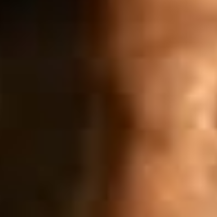
Aus einer Stimme wird Mitbestimmung - Die Geschichte der
Betriebsräte
1.042
Aufrufe
| vor 9 Monaten
Aus einer Stimme wird Mitbestimmung - Die Geschichte
der Betriebsräte
In diesem Video werfen wir einen Blick auf die Geschichte der
Betriebsräte und zeigen, wie aus einer einzigen Stimme eine
Bewegung entstand, die die Arbeitswelt nachhaltig veränderte. Es war
der Beginn einer Ära der Mitbestimmung und Arbeitnehmerrechte, die