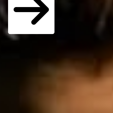
Seminare für Betriebsräte
Katalog kostenlos bestellen
Seminarübersicht
Unternehmen
Wer ist die W.A.F.
Jobs & Karriere
Presse
Service