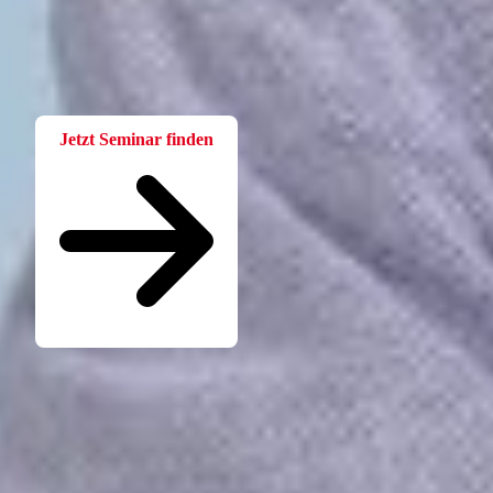
Bei der W.A.F. erhalten Sie aktuelles und fachlich fundiertes
Wissen. Einfach und praxisnah aufbereitet.
Jetzt Seminar finden
Seminare für Betriebsräte
Katalog kostenlos bestellen
Seminarübersicht