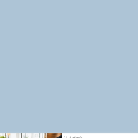
811
Aufrufe
| vor 1 Jahr
9. Schritt: Mitteilung zur Gültigkeit der Wahlvorschläge
Gültig oder ungültig? Der Wahlvorstand informiert die Listenvertreter
über das Ergebnis der Prüfung. Warum dabei Schnelligkeit zählt und
was danach passiert, erfährst du hier.
Alle Wahl-Seminare
→
https://www.betriebsratswahl.de/seminare
Weitere Informationen zum Thema:
Wahlwissen zur Betriebsratswahl →
https://www.betriebsratswahl.de/wahlvorstand
Die neuesten Ratgeber Videos