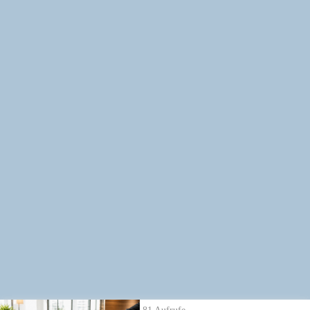
2.650
Aufrufe
| vor 1 Jahr
3. Schritt: Aufgaben des Wahlvorstands
Wählerliste, Wahlausschreiben, Stimmenauszählung – der
Wahlvorstand hat einiges zu tun! Welche Aufgaben unbedingt erledigt
werden müssen, siehst du hier.
Alle Wahl-Seminare
→
https://www.betriebsratswahl.de/seminare
Weitere Informationen zum Thema:
Wahlwissen zur Betriebsratswahl →
https://www.betriebsratswahl.de/wahlvorstand
Die neuesten Ratgeber Videos