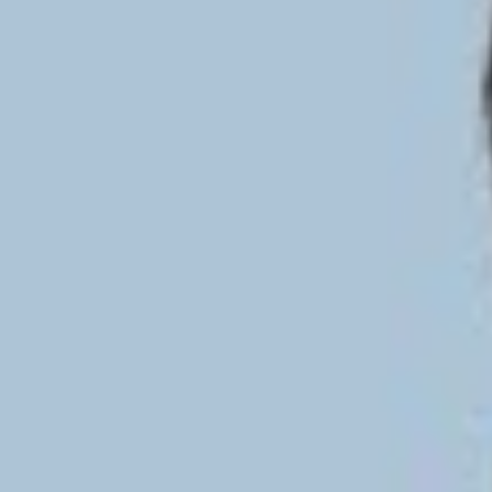
1.002
Aufrufe
| vor 1 Jahr
24. Schritt: Konstituierende Sitzung des neuen
Betriebsrats
Der erste große Termin für das neue Gremium! Hier wird der
Betriebsratsvorsitz gewählt, der Wahlvorstand übergibt die Wahlakte –
und dann kann die Arbeit richtig losgehen.
Alle Wahl-Seminare
→
https://www.betriebsratswahl.de/seminare
Weitere Informationen zum Thema:
Wahlwissen zur Betriebsratswahl →
https://www.betriebsratswahl.de/wahlvorstand
Die neuesten Ratgeber Videos