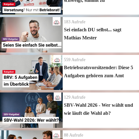
schweigt, stimmt zu
183
Aufrufe
Sei einfach DU selbst... sagt
Mathias Mester
559
Aufrufe
Betriebsratsvorsitzender: Diese 5
Aufgaben gehören zum Amt
129
Aufrufe
SBV-Wahl 2026 - Wer wählt und
wie läuft die Wahl ab?
88
Aufrufe