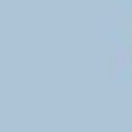
13. Schritt: Weitere wahlvorbereitende Maßnahmen
772
Aufrufe
| vor 1 Jahr
13. Schritt: Weitere wahlvorbereitende Maßnahmen
Die Wahlkabinen stehen, die Wahlurnen sind sicher, die Stimmzettel
gedruckt – jetzt kann’s losgehen! Hier erfährst du, welche letzten
Vorbereitungen der Wahlvorstand treffen muss.