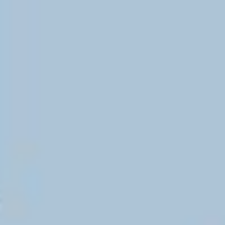
Be­triebs­rats­wahl 2026 - Vereinfachtes Wahl­ver­fah­ren: Der
Ablauf in 26 Schritten