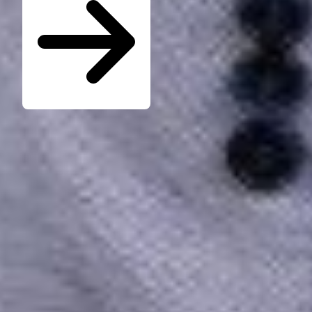
Seminare für Betriebsräte
Katalog kostenlos bestellen
Seminarübersicht
Unternehmen
Wer ist die W.A.F.
Jobs & Karriere
Presse
Service