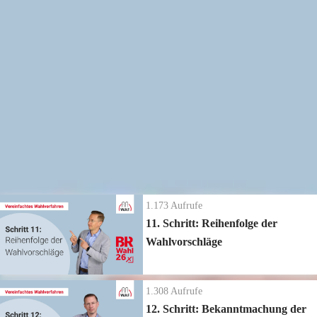
Alle Wahl-Seminare
→
https://www.betriebsratswahl.de/seminare
Weitere Informationen zum Thema:
Wahlwissen zur Betriebsratswahl →
https://www.betriebsratswahl.de/wahlvorstand
Be­triebs­rats­wahl 2026 - Vereinfachtes Wahl­ver­fah­ren:
Der Ablauf in 26 Schritten
1.173
Aufrufe
11. Schritt: Reihenfolge der
Wahlvorschläge
1.308
Aufrufe
12. Schritt: Bekanntmachung der