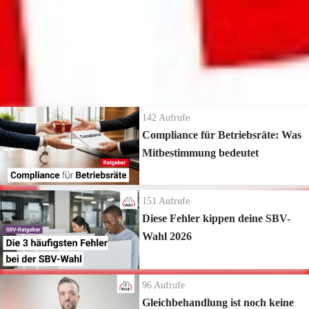
Ablauf der Anfechtungsfrist
Mehr
ansehen
Vernichtung verspäteter Briefwahlumschläge
Die neuesten Ratgeber Videos
142
Aufrufe
Compliance für Betriebsräte: Was
Mitbestimmung bedeutet
151
Aufrufe
Diese Fehler kippen deine SBV-
Wahl 2026
96
Aufrufe
Gleichbehandlung ist noch keine