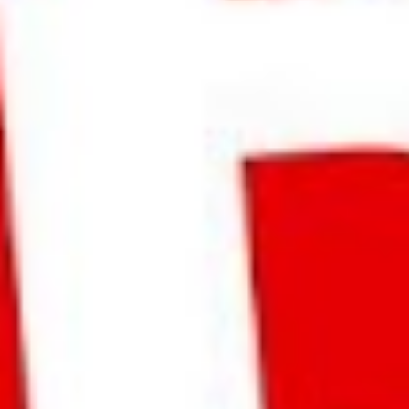
1.123
Aufrufe
| vor 8 Jahren
Betriebsratswahl Teil 6 - Nach der Wahl
Die Wahl ist endlich geschafft - Aber was passiert jetzt?
Themen in der heutigen Folge:
Annahme / Ablehnung der Wahl
Bekanntmachung des neugewählten BR
Einladung zur 1. Sitzung des Betriebsrats
Die Konstituierende Sitzung