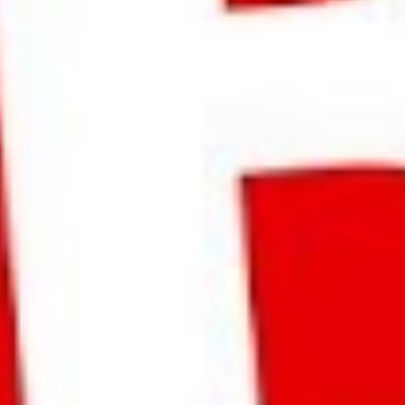
773
Aufrufe
| vor 8 Jahren
Betriebsratswahl - Sie hatten die Wahl und haben es
vergeigt
In dieser Folge werden ausgewählte kuriose Fälle zur BR-Wahl
besprochen.
Themen in der heutigen Folge:
Wahlvorstand will Listenwahl umgehen
Rspr: Online BR-Wahl ist nichtig (ArbG Hamburg, Beschluss v.
7.6.2017 - 13 BV 13/16)
Betriebsratswahl in der Cafeteria