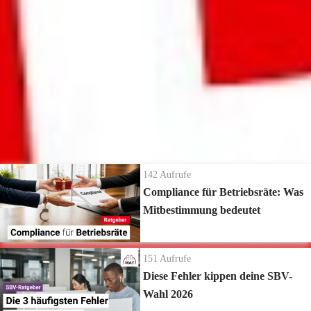
WV geht "eine rauchen" - Wahllokal teilweise unbeobachtet
Wahllokal nicht für jedermann zugänglich
Mehr
ansehen
Wahlvorstandsbüro bei einem Mitglied daheim
Die neuesten Ratgeber Videos
142
Aufrufe
Compliance für Betriebsräte: Was
Mitbestimmung bedeutet
151
Aufrufe
Diese Fehler kippen deine SBV-
Wahl 2026