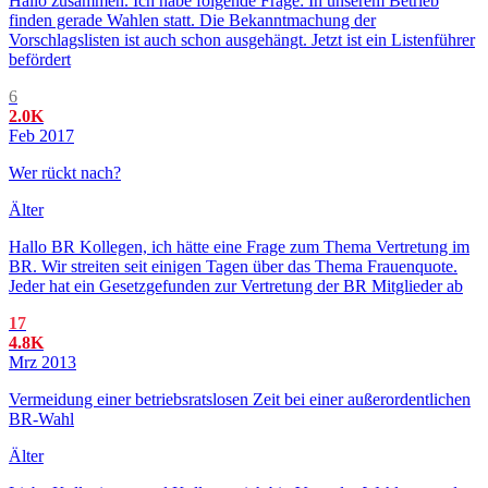
Hallo zusammen. Ich habe folgende Frage: In unserem Betrieb
finden gerade Wahlen statt. Die Bekanntmachung der
Vorschlagslisten ist auch schon ausgehängt. Jetzt ist ein Listenführer
befördert
6
2.0K
Feb 2017
Wer rückt nach?
Älter
Hallo BR Kollegen, ich hätte eine Frage zum Thema Vertretung im
BR. Wir streiten seit einigen Tagen über das Thema Frauenquote.
Jeder hat ein Gesetzgefunden zur Vertretung der BR Mitglieder ab
17
4.8K
Mrz 2013
Vermeidung einer betriebsratslosen Zeit bei einer außerordentlichen
BR-Wahl
Älter