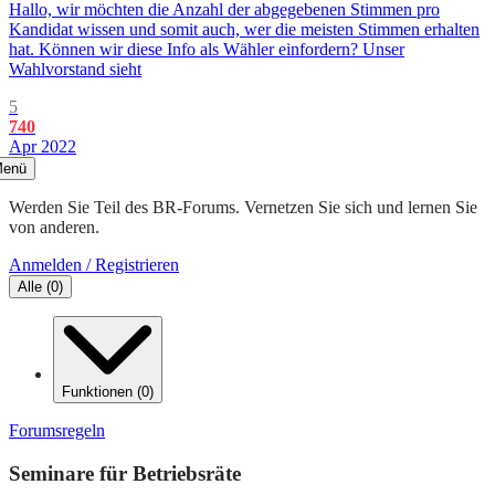
Hallo, wir möchten die Anzahl der abgegebenen Stimmen pro
Kandidat wissen und somit auch, wer die meisten Stimmen erhalten
hat. Können wir diese Info als Wähler einfordern? Unser
Wahlvorstand sieht
5
740
Apr 2022
enü
Werden Sie Teil des BR-Forums. Vernetzen Sie sich und lernen Sie
von anderen.
Anmelden / Registrieren
Alle
(
0
)
Funktionen
(
0
)
Forumsregeln
Seminare für Betriebsräte