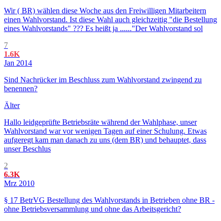
Wir ( BR) wählen diese Woche aus den Freiwilligen Mitarbeitern
einen Wahlvorstand. Ist diese Wahl auch gleichzeitig "die Bestellung
eines Wahlvorstands" ??? Es heißt ja ......"Der Wahlvorstand sol
7
1.6K
Jan 2014
Sind Nachrücker im Beschluss zum Wahlvorstand zwingend zu
benennen?
Älter
Hallo leidgeprüfte Betriebsräte während der Wahlphase, unser
Wahlvorstand war vor wenigen Tagen auf einer Schulung. Etwas
aufgeregt kam man danach zu uns (dem BR) und behauptet, dass
unser Beschlus
2
6.3K
Mrz 2010
§ 17 BetrVG Bestellung des Wahlvorstands in Betrieben ohne BR -
ohne Betriebsversammlung und ohne das Arbeitsgericht?