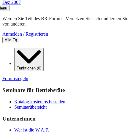
Dez 2007
enü
Werden Sie Teil des BR-Forums. Vernetzen Sie sich und lernen Sie
von anderen.
Anmelden / Registrieren
Alle
(
0
)
Funktionen
(
0
)
Forumsregeln
Seminare für Betriebsräte
Katalog kostenlos bestellen
Seminarübersicht
Unternehmen
Wer ist die W.A.F.