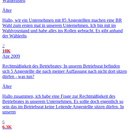
Wählerlisten
Älter
Hallo, wir ein Unternehmen mit 85 Angestellten machen eine BR
Wahl zum ersten mal in unserem Unternehmen. Ich bin mit im
Wahlvosrstand und habe alles ins Rollen gebracht. Es gibt anhand
der Wählerlis
2
10K
Apr 2009
Rechtmäßigkeit des Betriebrates; In unserm Betriebsrat befinden
sich 5 Angestellte die nach meiner Auffassung nach nicht dort sitzen
dürfen - was tun?
Älter
Hallo zusammen, ich habe eine Frage zur Rechtmäßigkeit des
Betriebrates in unserem Unternehmen. Es sollte doch eigentlich so
sein das im Betriebsrat keine Leitende Angestellte sitzen dürfen. In
unserm
6
6.3K