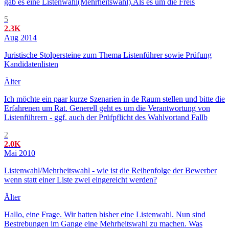
gab es eine Listenwahl(Mehrheitswahl).Als es um die Freis
5
2.3K
Aug 2014
Juristische Stolpersteine zum Thema Listenführer sowie Prüfung
Kandidatenlisten
Älter
Ich möchte ein paar kurze Szenarien in de Raum stellen und bitte die
Erfahrenen um Rat. Generell geht es um die Verantwortung von
Listenführern - ggf. auch der Prüfpflicht des Wahlvortand Fallb
2
2.0K
Mai 2010
Listenwahl/Mehrheitswahl - wie ist die Reihenfolge der Bewerber
wenn statt einer Liste zwei eingereicht werden?
Älter
Hallo, eine Frage. Wir hatten bisher eine Listenwahl. Nun sind
Bestrebungen im Gange eine Mehrheitswahl zu machen. Was