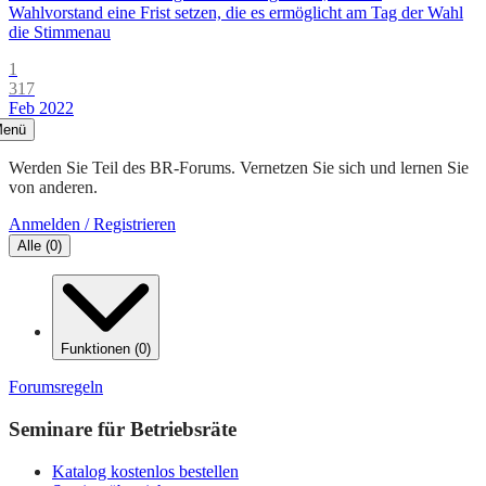
Wahlvorstand eine Frist setzen, die es ermöglicht am Tag der Wahl
die Stimmenau
1
317
Feb 2022
enü
Werden Sie Teil des BR-Forums. Vernetzen Sie sich und lernen Sie
von anderen.
Anmelden / Registrieren
Alle
(
0
)
Funktionen
(
0
)
Forumsregeln
Seminare für Betriebsräte
Katalog kostenlos bestellen