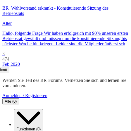
BR_Wahlvorstand erkrankt - Konstituierende Sitzung des
Betriebsrats
Älter
Hallo, folgende Frage Wir haben erfolgreich mit 90% unseren ersten
Betriebsrat gewählt und müssen nun die konstituierende Sitzung bis
nächster Woche hin kriegen. Leider sind die Mitglieder äußerst sch
3
474
Feb 2020
enü
Werden Sie Teil des BR-Forums. Vernetzen Sie sich und lernen Sie
von anderen.
Anmelden / Registrieren
Alle
(
0
)
Funktionen
(
0
)