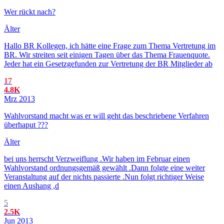
Wer rückt nach?
Älter
Hallo BR Kollegen, ich hätte eine Frage zum Thema Vertretung im
BR. Wir streiten seit einigen Tagen über das Thema Frauenquote.
Jeder hat ein Gesetzgefunden zur Vertretung der BR Mitglieder ab
17
4.8K
Mrz 2013
Wahlvorstand macht was er will geht das beschriebene Verfahren
überhaput ???
Älter
bei uns herrscht Verzweiflung .Wir haben im Februar einen
Wahlvorstand ordnungsgemäß gewählt .Dann folgte eine weiter
Veranstaltung auf der nichts passierte .Nun folgt richtiger Weise
einen Aushang ,d
5
2.5K
Jun 2013