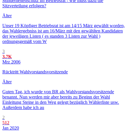
Minderheitenschutz im Betriebsrat - wie muss dazu die
Sitzverteilung erfolgen?
Älter
Unser 19 Köpfiger Betriebsrat ist am 14/15 März gewählt worden,
das Wahlergebniss ist am 16/März mit den gewählten Kandidaten
der jeweiligen Listen ( es standen 3 Listen zur Wahl )
ordnungsgemäß vom W
3
3.7K
Mrz 2006
Rücktritt Wahlvorstandsvorsitzende
Älter
Guten Tag, ich wurde von BR als Wahlvorstandsvorsitzende
benannt. Nun werden mir aber bereits zu Beginn der Wahl
Einleitung Steine in den Weg gelegt bezüglich Wählerliste usw.
Außerdem habe ich au
2
512
Jan 2020