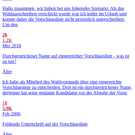
Hallo zusammen, wir haben bei uns folgendes Szenario: Als das
Wahlausschreiben verschickt wurde war ich leider im Urlaub und
konnte daher die Vorschlagsliste nicht persönlich unterschreiben.
Um den
26
1.2K
Mrz 2018
Durchgestrichener Name auf eingereichter Vorschlagsliste - was ist
zu tun?
Älter
Ich habe als Mitglied des Wahlvorstands über eine eingereichte
Vorschlagsliste zu entscheiden. Dort ist ein durchgestrichener Name,
derjenige hat seine geplante Kandidatur vor der Abgabe der Vorsc
18
5.9K
Feb 2006
Fehlende Unterschrift auf der Vorschlagsliste
Älter