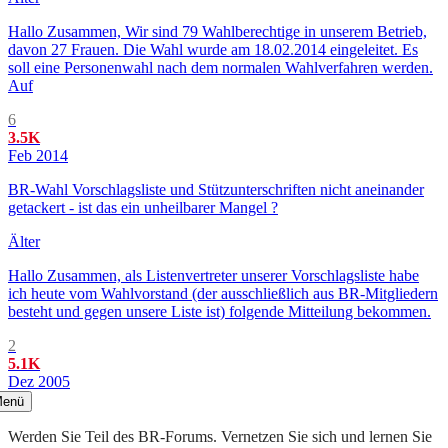
Hallo Zusammen, Wir sind 79 Wahlberechtige in unserem Betrieb,
davon 27 Frauen. Die Wahl wurde am 18.02.2014 eingeleitet. Es
soll eine Personenwahl nach dem normalen Wahlverfahren werden.
Auf
6
3.5K
Feb 2014
BR-Wahl Vorschlagsliste und Stützunterschriften nicht aneinander
getackert - ist das ein unheilbarer Mangel ?
Älter
Hallo Zusammen, als Listenvertreter unserer Vorschlagsliste habe
ich heute vom Wahlvorstand (der ausschließlich aus BR-Mitgliedern
besteht und gegen unsere Liste ist) folgende Mitteilung bekommen.
2
5.1K
Dez 2005
enü
Werden Sie Teil des BR-Forums. Vernetzen Sie sich und lernen Sie