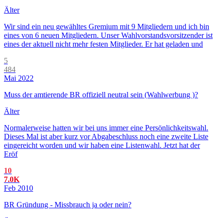
Älter
Wir sind ein neu gewähltes Gremium mit 9 Mitgliedern und ich bin
eines von 6 neuen Mitgliedern. Unser Wahlvorstandsvorsitzender ist
eines der aktuell nicht mehr festen Mitglieder. Er hat geladen und
5
484
Mai 2022
Muss der amtierende BR offiziell neutral sein (Wahlwerbung )?
Älter
Normalerweise hatten wir bei uns immer eine Persönlichkeitswahl.
Dieses Mal ist aber kurz vor Abgabeschluss noch eine zweite Liste
eingereicht worden und wir haben eine Listenwahl. Jetzt hat der
Eröf
10
7.0K
Feb 2010
BR Gründung - Missbrauch ja oder nein?