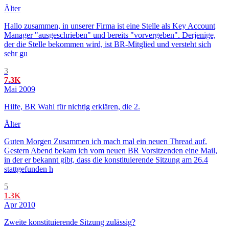
Älter
Hallo zusammen, in unserer Firma ist eine Stelle als Key Account
Manager "ausgeschrieben" und bereits "vorvergeben". Derjenige,
der die Stelle bekommen wird, ist BR-Mitglied und versteht sich
sehr gu
3
7.3K
Mai 2009
Hilfe, BR Wahl für nichtig erklären, die 2.
Älter
Guten Morgen Zusammen ich mach mal ein neuen Thread auf.
Gestern Abend bekam ich vom neuen BR Vorsitzenden eine Mail,
in der er bekannt gibt, dass die konstituierende Sitzung am 26.4
stattgefunden h
5
1.3K
Apr 2010
Zweite konstituierende Sitzung zulässig?