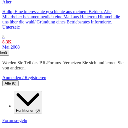
Älter
Hallo, Eine interessante geschichte aus meinem Betrieb. Alle
Mitarbeiter bekamen neulich eine Mail aus Heiterem Himmel, die
uns über die wahl/ Gründung eines Betriebsrates Informierte.
Unterzeic
8
8.3K
Mai 2008
enü
Werden Sie Teil des BR-Forums. Vernetzen Sie sich und lernen Sie
von anderen.
Anmelden / Registrieren
Alle
(
0
)
Funktionen
(
0
)
Forumsregeln