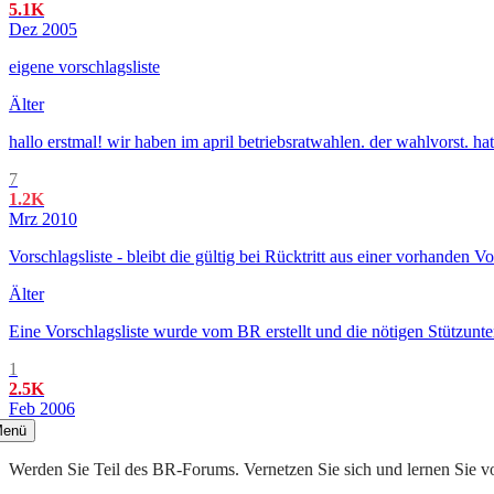
5.1K
Dez 2005
eigene vorschlagsliste
Älter
hallo erstmal! wir haben im april betriebsratwahlen. der wahlvorst. 
7
1.2K
Mrz 2010
Vorschlagsliste - bleibt die gültig bei Rücktritt aus einer vorhanden Vo
Älter
Eine Vorschlagsliste wurde vom BR erstellt und die nötigen Stützunte
1
2.5K
Feb 2006
enü
Werden Sie Teil des BR-Forums. Vernetzen Sie sich und lernen Sie v