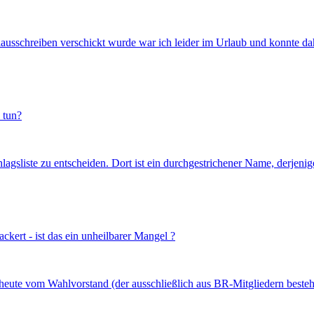
usschreiben verschickt wurde war ich leider im Urlaub und konnte dahe
 tun?
hlagsliste zu entscheiden. Dort ist ein durchgestrichener Name, derjeni
ckert - ist das ein unheilbarer Mangel ?
h heute vom Wahlvorstand (der ausschließlich aus BR-Mitgliedern beste