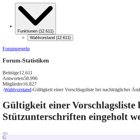
Funktionen
(
12.611
)
Wahlvorstand
(
12.611
)
Forumsregeln
Forum-Statistiken
Beiträge
12.611
Antworten
58.996
Mitglieder
16.827
›
Wahlvorstand
›
Gültigkeit einer Vorschlagsliste bei nachträglicher Ä
Gültigkeit einer Vorschlagslist
Stützunterschriften eingeholt 
G