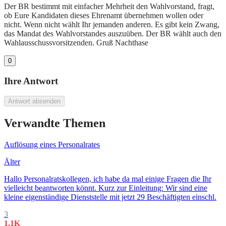
Der BR bestimmt mit einfacher Mehrheit den Wahlvorstand, fragt,
ob Eure Kandidaten dieses Ehrenamt übernehmen wollen oder
nicht. Wenn nicht wählt Ihr jemanden anderen. Es gibt kein Zwang,
das Mandat des Wahlvorstandes auszuüben. Der BR wählt auch den
Wahlausschussvorsitzenden. Gruß Nachthase
0
Ihre Antwort
Antwort absenden
Verwandte Themen
Auflösung eines Personalrates
Älter
Hallo Personalratskollegen, ich habe da mal einige Fragen die Ihr
vielleicht beantworten könnt. Kurz zur Einleitung: Wir sind eine
kleine eigenständige Dienststelle mit jetzt 29 Beschäftigten einschl.
3
1.1K