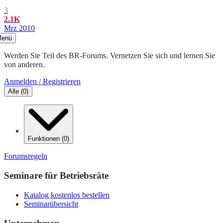
3
2.1K
Mrz 2010
enü
Werden Sie Teil des BR-Forums. Vernetzen Sie sich und lernen Sie
von anderen.
Anmelden / Registrieren
Alle
(
0
)
Funktionen
(
0
)
Forumsregeln
Seminare für Betriebsräte
Katalog kostenlos bestellen
Seminarübersicht