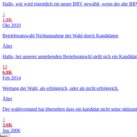
Hallo, wie wird eigentlich ein neuer BRV gewählt, wenn der alte BR
3
1.8K
Okt 2010
Betriebsratswahl Nichtannahme der Wahl durch Kandidaten
Älter
Hallo, bei unserer anstehenden Beriebsratswhl stellt sich ein Kandid
12
6.8K
Feb 2014
Wertung der Wahl, als erfolgreich, oder als nicht erfolgreich.
Älter
Der wahlvorstand hat übersehen dass ein kandidat nicht seine stützun
3
3.6K
Jun 2006
enü