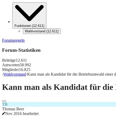
Funktionen
(
12.611
)
Wahlvorstand
(
12.611
)
Forumsregeln
Forum-Statistiken
Beiträge
12.611
Antworten
58.992
Mitglieder
16.825
›
Wahlvorstand
›
Kann man als Kandidat für die Betriebsratwahl eine
Kann man als Kandidat für die
TB
Thomas Beer
Nov 2016 bearbeitet