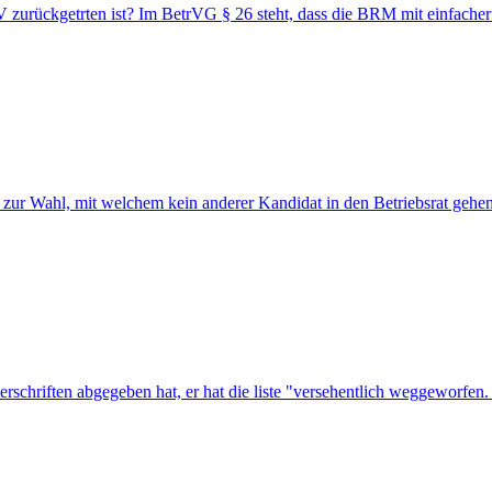
V zurückgetrten ist? Im BetrVG § 26 steht, dass die BRM mit einfach
at zur Wahl, mit welchem kein anderer Kandidat in den Betriebsrat gehe
terschriften abgegeben hat, er hat die liste "versehentlich weggeworfen