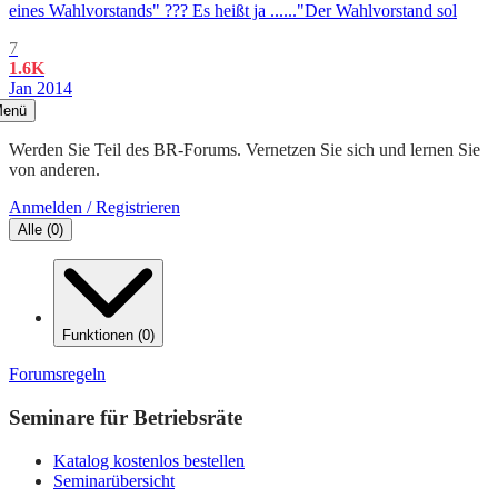
eines Wahlvorstands" ??? Es heißt ja ......"Der Wahlvorstand sol
7
1.6K
Jan 2014
enü
Werden Sie Teil des BR-Forums. Vernetzen Sie sich und lernen Sie
von anderen.
Anmelden / Registrieren
Alle
(
0
)
Funktionen
(
0
)
Forumsregeln
Seminare für Betriebsräte
Katalog kostenlos bestellen
Seminarübersicht