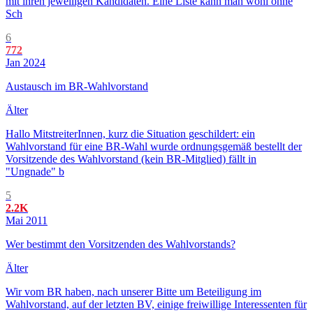
mit ihren jeweiligen Kandidaten. Eine Liste kann man wohl ohne
Sch
6
772
Jan 2024
Austausch im BR-Wahlvorstand
Älter
Hallo MitstreiterInnen, kurz die Situation geschildert: ein
Wahlvorstand für eine BR-Wahl wurde ordnungsgemäß bestellt der
Vorsitzende des Wahlvorstand (kein BR-Mitglied) fällt in
"Ungnade" b
5
2.2K
Mai 2011
Wer bestimmt den Vorsitzenden des Wahlvorstands?
Älter
Wir vom BR haben, nach unserer Bitte um Beteiligung im
Wahlvorstand, auf der letzten BV, einige freiwillige Interessenten für