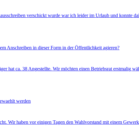
usschreiben verschickt wurde war ich leider im Urlaub und konnte dahe
em Anschreiben in dieser Form in der Öffentlichkeit agieren?
räger hat ca. 38 Angestellte. Wir möchten einen Betriebsrat erstmalig w
ewaehlt werden
wünscht. Wir haben vor einigen Tagen den Wahlvorstand mit einem Gewerk