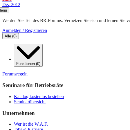
Dez 2012
enü
Werden Sie Teil des BR-Forums. Vernetzen Sie sich und lernen Sie v
Anmelden / Registrieren
Alle
(
0
)
Funktionen
(
0
)
Forumsregeln
Seminare für Betriebsräte
Katalog kostenlos bestellen
Seminarübersicht
Unternehmen
Wer ist die W.A.F.
Jobs & Karriere