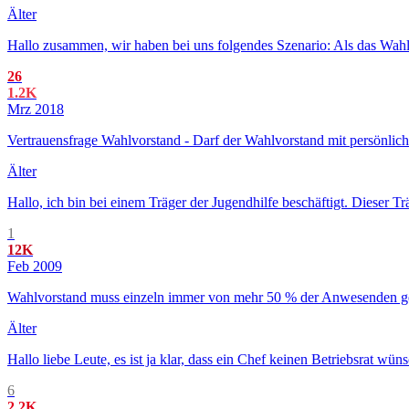
Älter
Hallo zusammen, wir haben bei uns folgendes Szenario: Als das Wahla
26
1.2K
Mrz 2018
Vertrauensfrage Wahlvorstand - Darf der Wahlvorstand mit persönlich
Älter
Hallo, ich bin bei einem Träger der Jugendhilfe beschäftigt. Dieser T
1
12K
Feb 2009
Wahlvorstand muss einzeln immer von mehr 50 % der Anwesenden g
Älter
Hallo liebe Leute, es ist ja klar, dass ein Chef keinen Betriebsrat 
6
2.2K