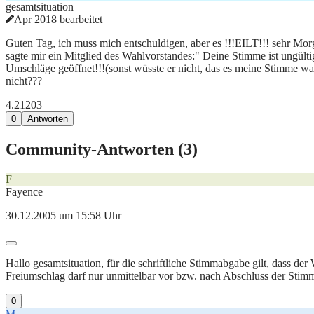
gesamtsituation
Apr 2018 bearbeitet
Guten Tag, ich muss mich entschuldigen, aber es !!!EILT!!! sehr Mor
sagte mir ein Mitglied des Wahlvorstandes:" Deine Stimme ist ungültig
Umschläge geöffnet!!!(sonst wüsste er nicht, das es meine Stimme war
nicht???
4.212
0
3
0
Antworten
Community-Antworten (
3
)
F
Fayence
30.12.2005 um 15:58 Uhr
Hallo gesamtsituation, für die schriftliche Stimmabgabe gilt, dass 
Freiumschlag darf nur unmittelbar vor bzw. nach Abschluss der Stimm
0