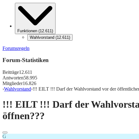
Funktionen
(
12.611
)
Wahlvorstand
(
12.611
)
Forumsregeln
Forum-Statistiken
Beiträge
12.611
Antworten
58.995
Mitglieder
16.826
›
Wahlvorstand
›
!!! EILT !!! Darf der Wahlvorstand vor der öffentlic
!!! EILT !!! Darf der Wahlvorst
öffnen???
G