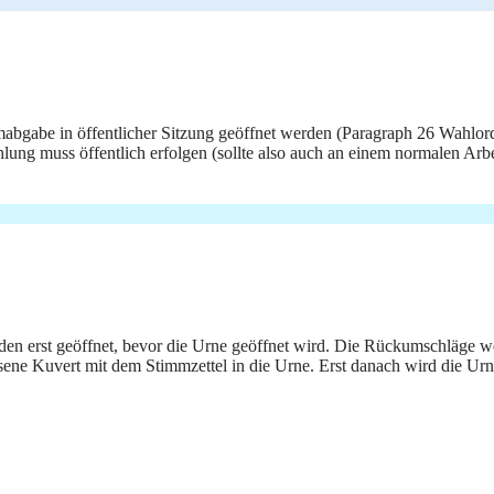
abgabe in öffentlicher Sitzung geöffnet werden (Paragraph 26 Wahlordu
ung muss öffentlich erfolgen (sollte also auch an einem normalen Arbe
en erst geöffnet, bevor die Urne geöffnet wird. Die Rückumschläge wer
ssene Kuvert mit dem Stimmzettel in die Urne. Erst danach wird die Ur