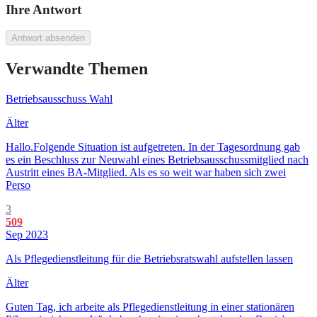
Ihre Antwort
Antwort absenden
Verwandte Themen
Betriebsausschuss Wahl
Älter
Hallo.Folgende Situation ist aufgetreten. In der Tagesordnung gab
es ein Beschluss zur Neuwahl eines Betriebsausschussmitglied nach
Austritt eines BA-Mitglied. Als es so weit war haben sich zwei
Perso
3
509
Sep 2023
Als Pflegedienstleitung für die Betriebsratswahl aufstellen lassen
Älter
Guten Tag, ich arbeite als Pflegedienstleitung in einer stationären