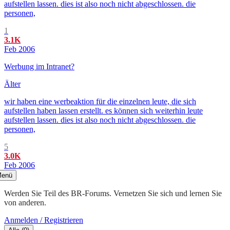
aufstellen lassen. dies ist also noch nicht abgeschlossen. die
personen,
1
3.1K
Feb 2006
Werbung im Intranet?
Älter
wir haben eine werbeaktion für die einzelnen leute, die sich
aufstellen haben lassen erstellt. es können sich weiterhin leute
aufstellen lassen. dies ist also noch nicht abgeschlossen. die
personen,
5
3.0K
Feb 2006
enü
Werden Sie Teil des BR-Forums. Vernetzen Sie sich und lernen Sie
von anderen.
Anmelden / Registrieren